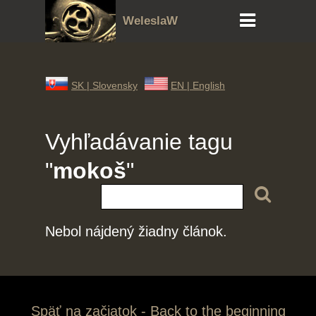
WeleslaW
SK |
Slovensky
EN |
English
Vyhľadávanie tagu
"
mokoš
"
Nebol nájdený žiadny článok.
Späť na začiatok - Back to the beginning