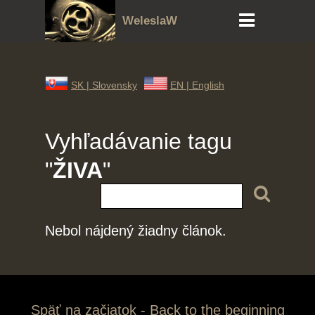
WeleslaW
SK |
Slovensky
EN |
English
Vyhľadávanie tagu
"
ŽIVA
"
Nebol nájdený žiadny článok.
Späť na začiatok - Back to the beginning